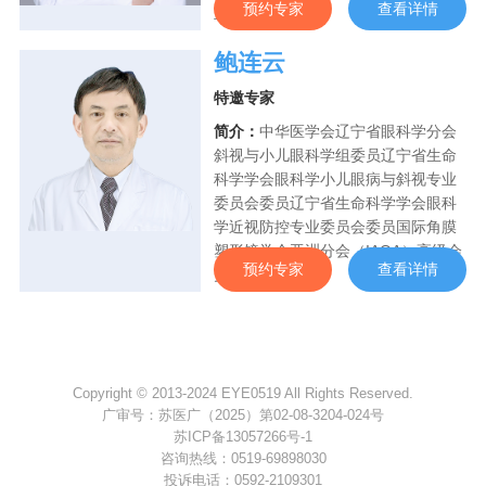
预约专家
查看详情
主编中国《···
鲍连云
特邀专家
简介：
中华医学会辽宁省眼科学分会
斜视与小儿眼科学组委员辽宁省生命
科学学会眼科学小儿眼病与斜视专业
委员会委员辽宁省生命科学学会眼科
学近视防控专业委员会委员国际角膜
塑形镜学会亚洲分会（IAOA）高级会
预约专家
查看详情
员全国接触···
Copyright © 2013-2024 EYE0519 All Rights Reserved.
广审号：苏医广（2025）第02-08-3204-024号
苏ICP备13057266号-1
咨询热线：
0519-69898030
投诉电话：
0592-2109301