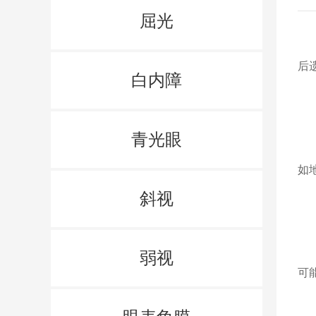
屈光
后
白内障
青光眼
医
如
斜视
弱视
老
可