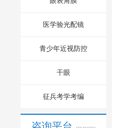
眼表角膜
但
医学验光配镜
青少年近视防控
近
干眼
术
征兵考学考编
这
咨询平台